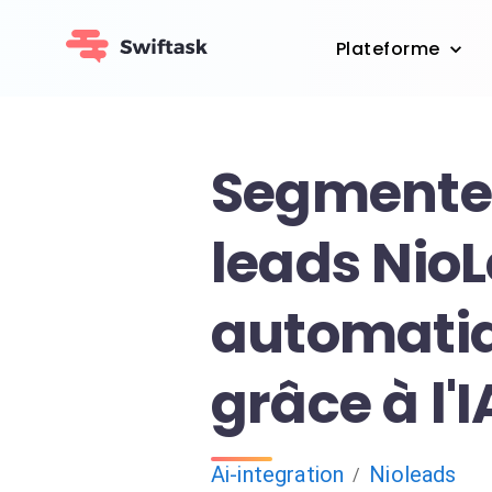
Plateforme
Segmente
leads Nio
automati
grâce à l'I
Ai-integration
Nioleads
/