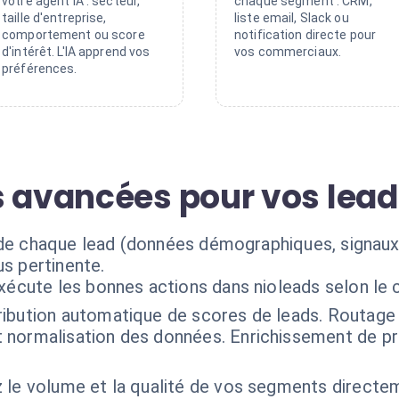
votre agent IA : secteur,
chaque segment : CRM,
taille d'entreprise,
liste email, Slack ou
comportement ou score
notification directe pour
d'intérêt. L'IA apprend vos
vos commerciaux.
préférences.
s avancées pour vos lea
 de chaque lead (données démographiques, signaux 
us pertinente.
exécute les bonnes actions dans nioleads selon le
ribution automatique de scores de leads. Routage i
normalisation des données. Enrichissement de pro
z le volume et la qualité de vos segments directe