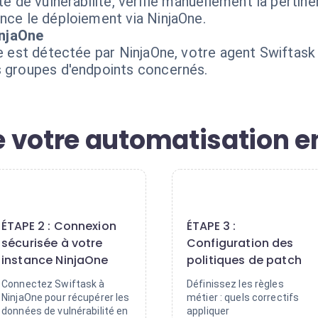
te de vulnérabilité, vérifie manuellement la pertin
ance le déploiement via NinjaOne.
injaOne
ue est détectée par NinjaOne, votre agent Swiftask 
s groupes d'endpoints concernés.
 votre automatisation e
2
3
ÉTAPE 2 : Connexion
ÉTAPE 3 :
sécurisée à votre
Configuration des
instance NinjaOne
politiques de patch
Connectez Swiftask à
Définissez les règles
NinjaOne pour récupérer les
métier : quels correctifs
données de vulnérabilité en
appliquer