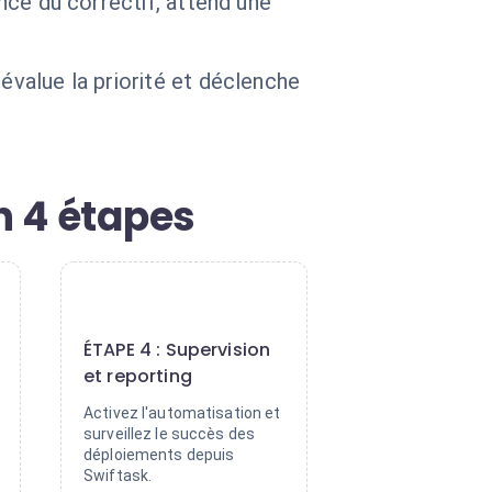
ence du correctif, attend une
évalue la priorité et déclenche
n 4 étapes
4
ÉTAPE 4 : Supervision
et reporting
Activez l'automatisation et
surveillez le succès des
déploiements depuis
Swiftask.