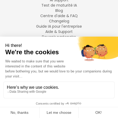
AI Support
Test de maturité IA
Blog
Centre d'aide & FAQ
Changelog
Guide IA pour l'entreprise
Aide & Support
Devenir partenaire
Mentions légales
LANGUES
Français
English
©
2026
Swiftask.
Tous droits réservés.