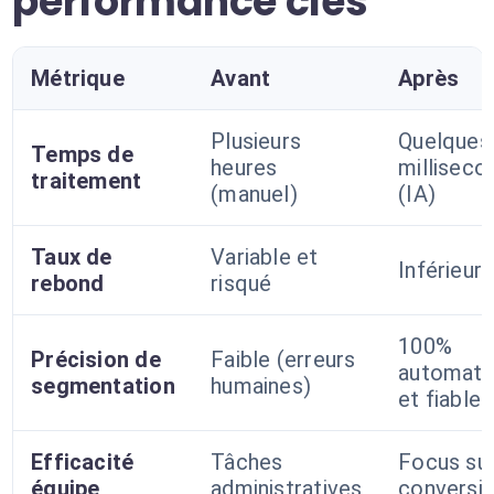
performance clés
Métrique
Avant
Après
Plusieurs
Quelques
Temps de
heures
milliseco
traitement
(manuel)
(IA)
Taux de
Variable et
Inférieur
rebond
risqué
100%
Précision de
Faible (erreurs
automati
segmentation
humaines)
et fiable
Efficacité
Tâches
Focus sur
équipe
administratives
conversi