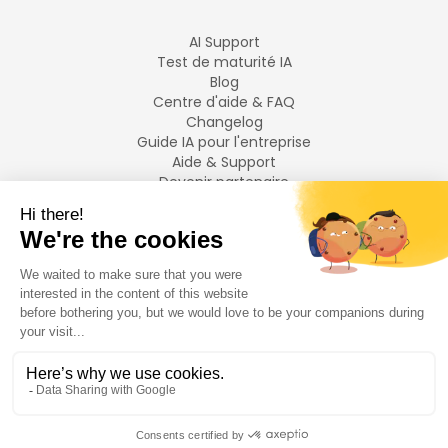
AI Support
Test de maturité IA
Blog
Centre d'aide & FAQ
Changelog
Guide IA pour l'entreprise
Aide & Support
Devenir partenaire
Mentions légales
LANGUES
Français
English
©
2026
Swiftask.
Tous droits réservés.