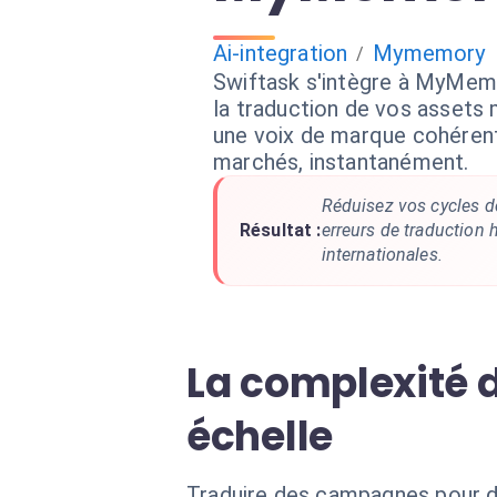
Ai-integration
Mymemory
/
Swiftask s'intègre à MyMem
la traduction de vos assets
une voix de marque cohérent
marchés, instantanément.
Réduisez vos cycles de
Résultat :
erreurs de traductio
internationales.
La complexité d
échelle
Traduire des campagnes pour di