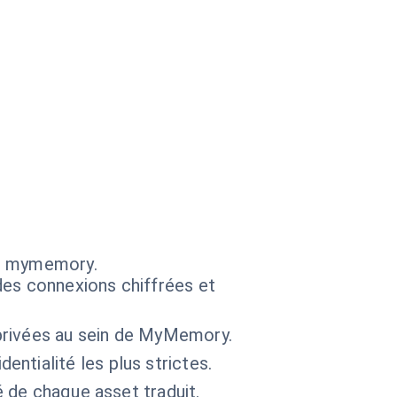
ns mymemory.
des connexions chiffrées et
privées au sein de MyMemory.
ntialité les plus strictes.
é de chaque asset traduit.