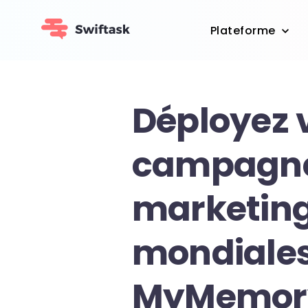
Plateforme
Déployez 
campagn
marketin
mondiales
MyMemory 