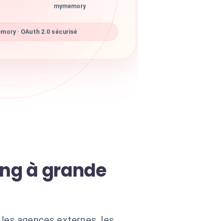
mymemory
ory · OAuth 2.0 sécurisé
ing à grande
 les agences externes, les