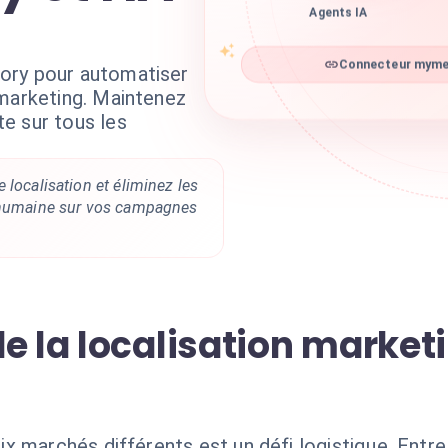
Agents IA
ory pour automatiser
Connecteur mymem
 marketing. Maintenez
e sur tous les
 localisation et éliminez les
n humaine sur vos campagnes
e la localisation market
x marchés différents est un défi logistique. Entre