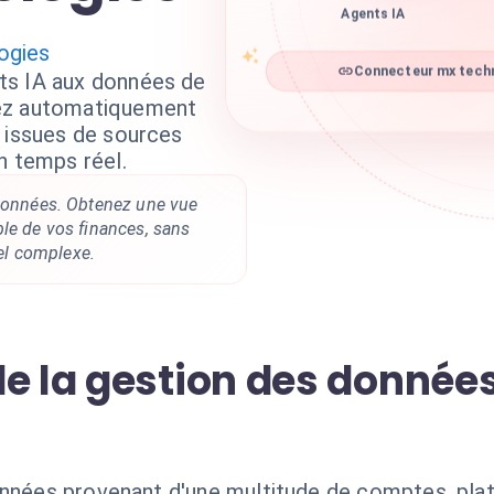
Agents IA
ogies
ts IA aux données de
Connecteur mx techn
sez automatiquement
s issues de sources
n temps réel.
 données. Obtenez une vue
le de vos finances, sans
l complexe.
e la gestion des données
onnées provenant d'une multitude de comptes, pla