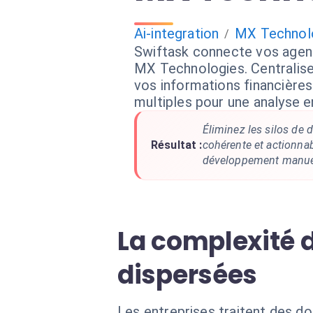
Ai-integration
MX Technol
/
Swiftask connecte vos agen
MX Technologies. Centrali
vos informations financière
multiples pour une analyse e
Éliminez les silos de
Résultat :
cohérente et actionnab
développement manue
La complexité d
dispersées
Les entreprises traitent des d