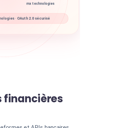
mx technologies
ologies · OAuth 2.0 sécurisé
 financières
teformes et APIs bancaires.