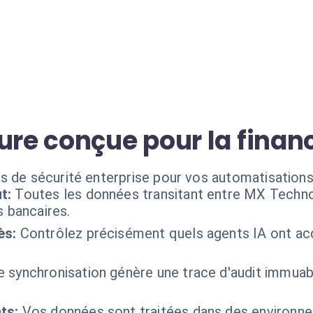
ure conçue pour la finan
s de sécurité enterprise pour vos automatisation
t:
Toutes les données transitant entre MX Techno
s bancaires.
ès:
Contrôlez précisément quels agents IA ont ac
 synchronisation génère une trace d'audit immuab
ts:
Vos données sont traitées dans des environne