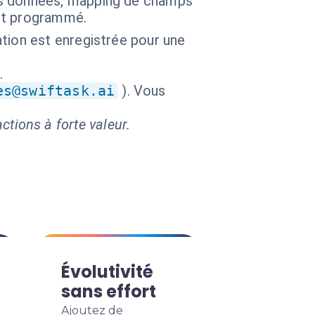
es données, mapping de champs
rt programmé.
tion est enregistrée pour une
.
es@swiftask.ai
). Vous
ctions à forte valeur.
Évolutivité
sans effort
Ajoutez de