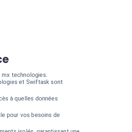
ce
s mx technologies.
logies et Swiftask sont
cès à quelles données
le pour vos besoins de
ments isolés, garantissant une