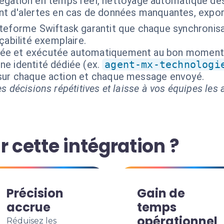
égation en temps réel, nettoyage automatique d
nt d'alertes en cas de données manquantes, expo
ateforme Swiftask garantit que chaque synchronisa
çabilité exemplaire.
isée et exécutée automatiquement au bon moment
ne identité dédiée (ex.
agent-mx-technologi
 sur chaque action et chaque message envoyé.
s décisions répétitives et laisse à vos équipes les a
r cette intégration ?
Précision
Gain de
accrue
temps
opérationnel
Réduisez les