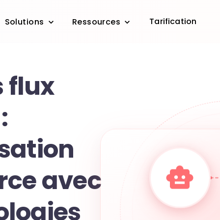
Tarification
Solutions
Ressources
 flux
:
sation
rce avec
logies