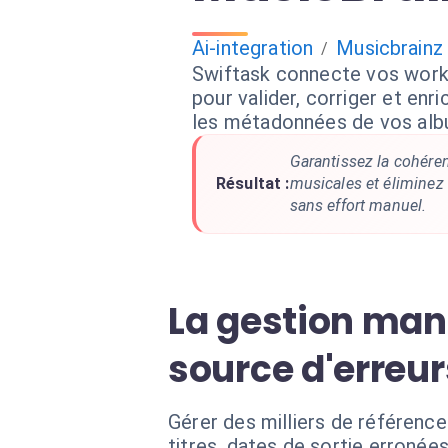
Ai-integration
Musicbrainz
/
Swiftask connecte vos work
pour valider, corriger et en
les métadonnées de vos alb
Garantissez la cohére
Résultat :
musicales et éliminez 
sans effort manuel.
La gestion man
source d'erreur
Gérer des milliers de référenc
titres, dates de sortie erronées