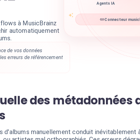
Agents IA
Connecteur musicb
flows à MusicBrainz
richir automatiquement
ums.
nce de vos données
les erreurs de référencement
uelle des métadonnées 
s
es d'albums manuellement conduit inévitablement à
, ou artistes mal orthographiés. Ces erreurs dégrad