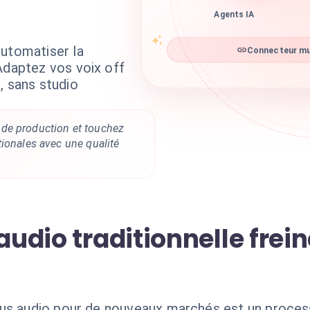
Agents IA
automatiser la
Connecteur mur
Adaptez vos voix off
, sans studio
de production et touchez
ionales avec une qualité
audio traditionnelle frei
us audio pour de nouveaux marchés est un process