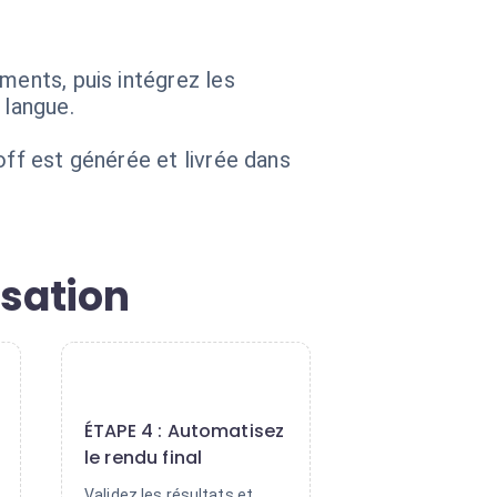
ments, puis intégrez les
 langue.
off est générée et livrée dans
isation
4
ÉTAPE 4 : Automatisez
le rendu final
Validez les résultats et