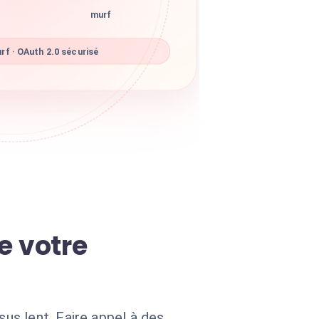
murf
f · OAuth 2.0 sécurisé
ne votre
us lent. Faire appel à des