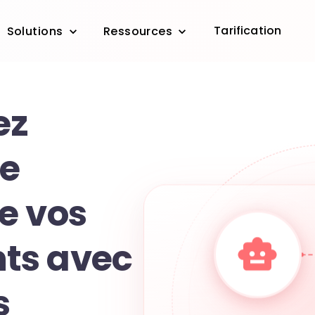
Tarification
Solutions
Ressources
ez
te
e vos
ts avec
s