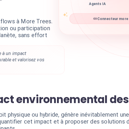
Agents IA
flows à More Trees.
Connecteur more t
ion ou participation
lanète, sans effort
e à un impact
able et valorisez vos
mpact environnemental d
soit physique ou hybride, génère inévitablement un
quantifier cet impact et à proposer des solutions
ipants.