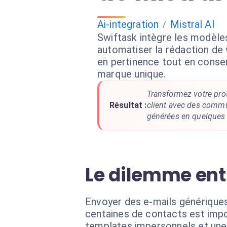
Ai-integration
Mistral AI
/
Swiftask intègre les modèles
automatiser la rédaction de
en pertinence tout en conse
marque unique.
Transformez votre pro
Résultat :
client avec des commu
générées en quelques
Le dilemme ent
Envoyer des e-mails générique
centaines de contacts est imp
templates impersonnels et une 