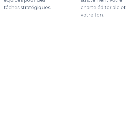
équipes pour des
strictement votre
tâches stratégiques.
charte éditoriale et
votre ton.