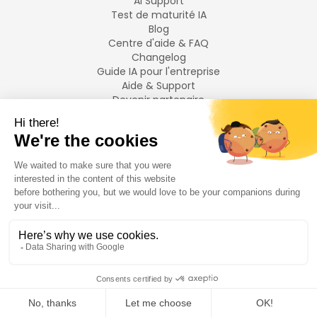
AI Support
Test de maturité IA
Blog
Centre d'aide & FAQ
Changelog
Guide IA pour l'entreprise
Aide & Support
Devenir partenaire
Mentions légales
LANGUES
Français
English
©
2026
Swiftask.
Tous droits réservés.