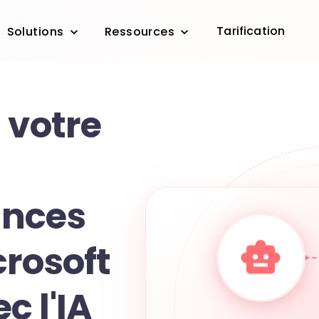
Tarification
Solutions
Ressources
 votre
ances
crosoft
c l'IA