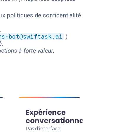
x politiques de confidentialité
.
ms-bot@swiftask.ai
).
é.
ctions à forte valeur.
Expérience
conversationnelle
Pas d'interface