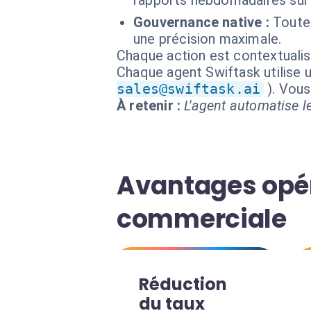
rapports hebdomadaires sur 
Gouvernance native :
Toute
une précision maximale.
Chaque action est contextual
Chaque agent Swiftask utilise u
sales@swiftask.ai
). Vou
À retenir :
L'agent automatise le
Avantages opér
commerciale
Réduction
du taux