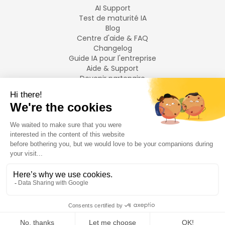
AI Support
Test de maturité IA
Blog
Centre d'aide & FAQ
Changelog
Guide IA pour l'entreprise
Aide & Support
Devenir partenaire
Mentions légales
LANGUES
Français
English
©
2026
Swiftask.
Tous droits réservés.