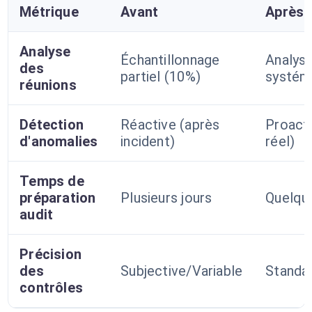
Métrique
Avant
Après
Analyse
Échantillonnage
Analys
des
partiel (10%)
systém
réunions
Détection
Réactive (après
Proact
d'anomalies
incident)
réel)
Temps de
préparation
Plusieurs jours
Quelqu
audit
Précision
des
Subjective/Variable
Standa
contrôles