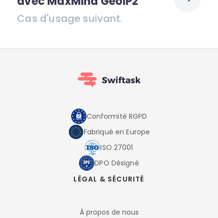
avec MaxMind GeoIP2
Cas d'usage suivant.
Conformité RGPD
Fabriqué en Europe
ISO 27001
DPO Désigné
LÉGAL & SÉCURITÉ
À propos de nous