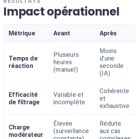
RÉSULTATS
Impact opérationnel
Métrique
Avant
Après
Moins
Plusieurs
Temps de
d'une
heures
réaction
seconde
(manuel)
(IA)
Cohérente
Efficacité
Variable et
et
de filtrage
incomplète
exhaustive
Élevée
Réduite
Charge
(surveillance
aux cas
modérateur
constante)
complexes