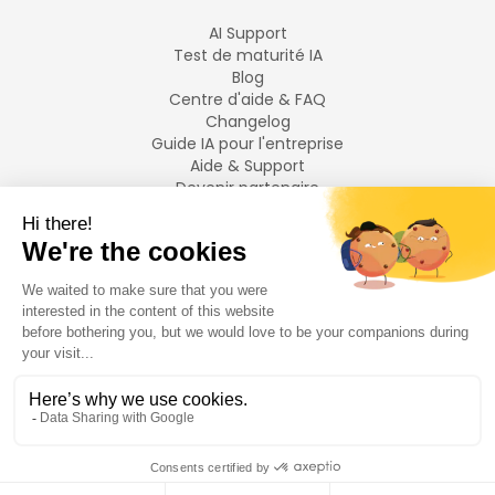
AI Support
Test de maturité IA
Blog
Centre d'aide & FAQ
Changelog
Guide IA pour l'entreprise
Aide & Support
Devenir partenaire
Mentions légales
LANGUES
Français
English
©
2026
Swiftask.
Tous droits réservés.