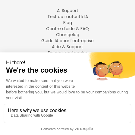
AI Support
Test de maturité IA
Blog
Centre d'aide & FAQ
Changelog
Guide IA pour l'entreprise
Aide & Support
Devenir partenaire
Mentions légales
LANGUES
Français
English
©
2026
Swiftask.
Tous droits réservés.