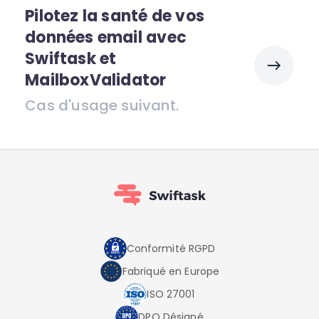
Pilotez la santé de vos
données email avec
Swiftask et
MailboxValidator
Cas d'usage suivant.
Conformité RGPD
Fabriqué en Europe
ISO 27001
DPO Désigné