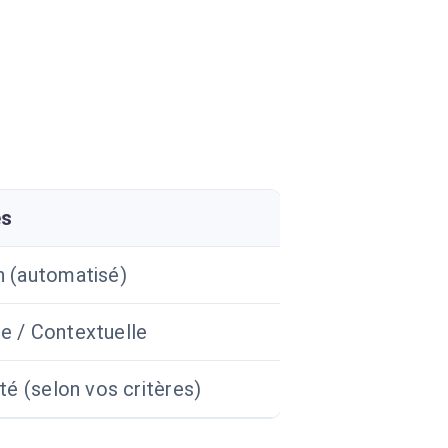
ès
n (automatisé)
e / Contextuelle
ité (selon vos critères)