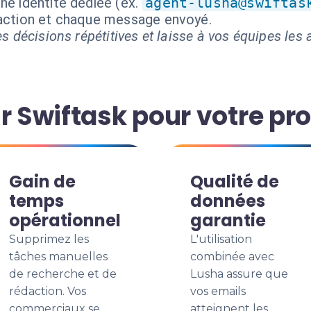
ne identité dédiée (ex.
agent-lusha@swiftas
 action et chaque message envoyé.
s décisions répétitives et laisse à vos équipes les a
r Swiftask pour votre pr
Gain de
Qualité de
temps
données
opérationnel
garantie
Supprimez les
L'utilisation
tâches manuelles
combinée avec
de recherche et de
Lusha assure que
rédaction. Vos
vos emails
commerciaux se
atteignent les