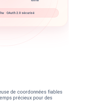
lusha
ha · OAuth 2.0 sécurisé
ieuse de coordonnées fiables
 temps précieux pour des