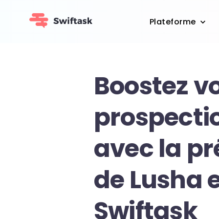
Plateforme
Boostez v
prospecti
avec la pr
de Lusha et
Swiftask