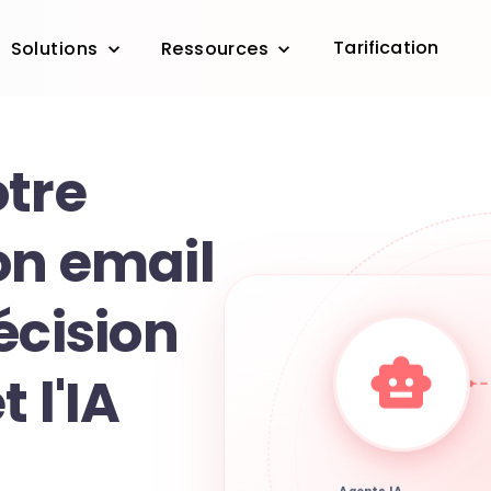
Tarification
Solutions
Ressources
otre
on email
écision
 l'IA