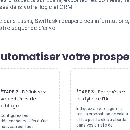
 prospects sur Lusha, exportez les données, netto
isés dans votre logiciel CRM.
é dans Lusha, Swiftask récupère ses informations, 
votre séquence d'envoi.
automatiser votre prospe
2
3
ÉTAPE 2 : Définissez
ÉTAPE 3 : Paramétrez
vos critères de
le style de l'IA
ciblage
Indiquez à votre agent le
ton, la proposition de valeur
Configurez les
et les points clés à aborder
déclencheurs : dès qu'un
dans vos emails de
nouveau contact