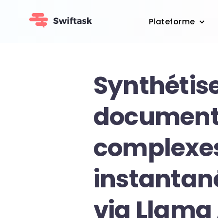
Plateforme
Synthétis
document
complexe
instanta
via Llama 