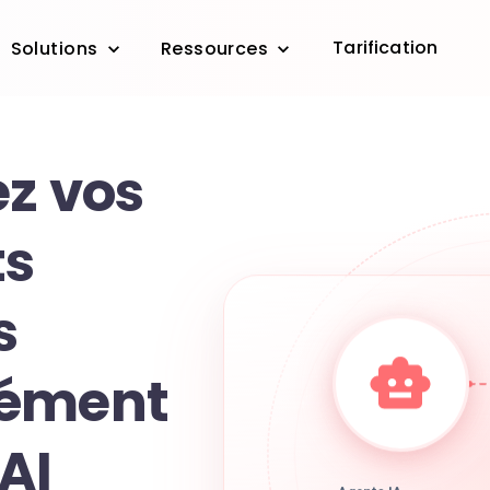
Tarification
Solutions
Ressources
ez vos
s
s
nément
AI