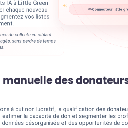
s IA à Little Green
fier chaque nouveau
Connecteur little gre
egmentez vos listes
ement.
es de collecte en ciblant
ngagés, sans perdre de temps
es.
n manuelle des donateurs
ns à but non lucratif, la qualification des donate
ue, estimer la capacité de don et segmenter les pr
de données désorganisée et des opportunités de d