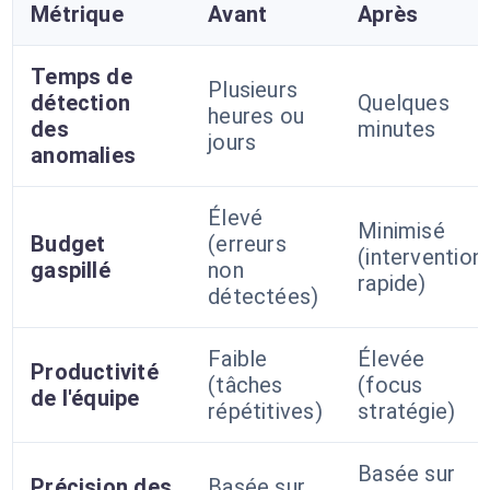
Métrique
Avant
Après
Temps de
Plusieurs
détection
Quelques
heures ou
des
minutes
jours
anomalies
Élevé
Minimisé
Budget
(erreurs
(intervention
gaspillé
non
rapide)
détectées)
Faible
Élevée
Productivité
(tâches
(focus
de l'équipe
répétitives)
stratégie)
Basée sur
Précision des
Basée sur