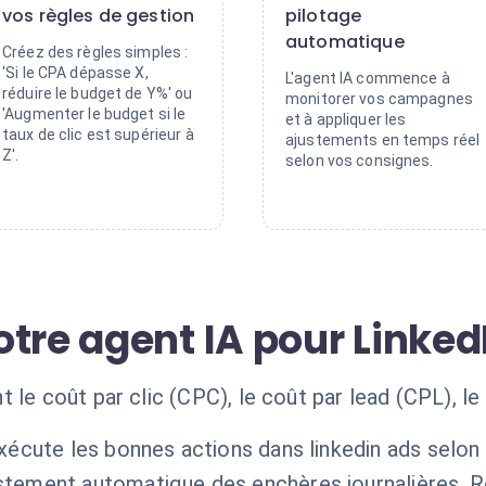
vos règles de gestion
pilotage
automatique
Créez des règles simples :
'Si le CPA dépasse X,
L'agent IA commence à
réduire le budget de Y%' ou
monitorer vos campagnes
'Augmenter le budget si le
et à appliquer les
taux de clic est supérieur à
ajustements en temps réel
Z'.
selon vos consignes.
tre agent IA pour Linked
 le coût par clic (CPC), le coût par lead (CPL), le
xécute les bonnes actions dans linkedin ads selon
stement automatique des enchères journalières. R