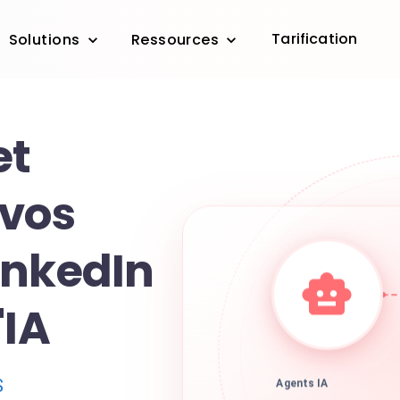
Tarification
Solutions
Ressources
et
 vos
inkedIn
'IA
S
Agents IA