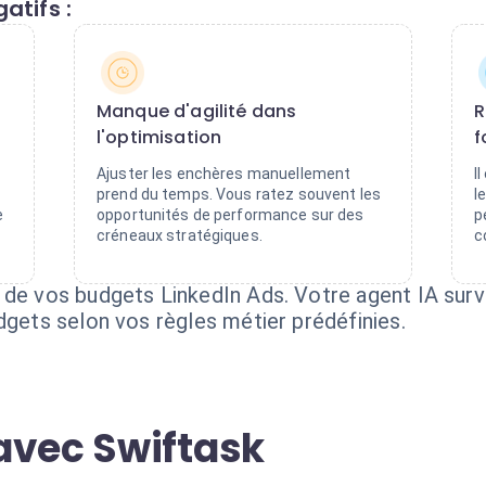
atifs :
Manque d'agilité dans
R
l'optimisation
f
Ajuster les enchères manuellement
I
prend du temps. Vous ratez souvent les
l
e
opportunités de performance sur des
p
créneaux stratégiques.
c
 de vos budgets LinkedIn Ads. Votre agent IA surve
dgets selon vos règles métier prédéfinies.
avec Swiftask