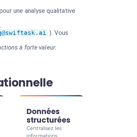
our une analyse qualitative
.
g@swiftask.ai
). Vous
ctions à forte valeur.
ationnelle
Données
structurées
Centralisez les
informations