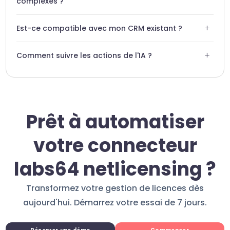
complexes ?
Oui, l'agent IA est conçu pour traiter des logiques métier
+
Est-ce compatible avec mon CRM existant ?
avancées liées aux modèles d'abonnement SaaS.
L'intégration permet de lier NetLicensing à de nombreux
+
Comment suivre les actions de l'IA ?
autres outils via l'écosystème Swiftask.
Un journal d'activité complet est disponible dans votre
tableau de bord Swiftask pour chaque action réalisée.
Prêt à automatiser
votre connecteur
labs64 netlicensing ?
Transformez votre gestion de licences dès
aujourd'hui. Démarrez votre essai de 7 jours.