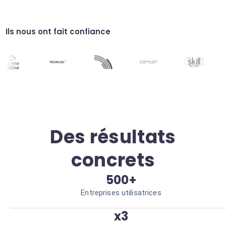
plateforme
Liez NetLicensing à votre CRM pour une
Ils nous ont fait confiance
vue 360° du client. Alignement total des
équipes commerciales.
Gestion des périodes d'essai
Automatisez le cycle de vie des versions de
démonstration. Accélération du cycle de
conversion.
Des résultats
concrets
500+
Entreprises utilisatrices
x3