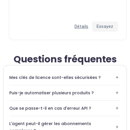
Détails
Essayez
Questions fréquentes
+
Mes clés de licence sont-elles sécurisées ?
Oui, Swiftask utilise des protocoles de chiffrement
+
Puis-je automatiser plusieurs produits ?
conformes aux standards de l'industrie pour
communiquer avec Labs64.
Absolument, vous pouvez configurer des règles
+
Que se passe-t-il en cas d'erreur API ?
spécifiques pour chaque produit géré dans votre compte
NetLicensing.
Swiftask détecte les erreurs de connexion et vous notifie
L'agent peut-il gérer les abonnements
immédiatement pour une résolution rapide.
+