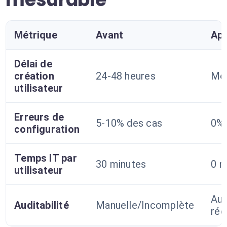
Métrique
Avant
Ap
Délai de
création
24-48 heures
Moi
utilisateur
Erreurs de
5-10% des cas
0% 
configuration
Temps IT par
30 minutes
0 m
utilisateur
Au
Auditabilité
Manuelle/Incomplète
rée