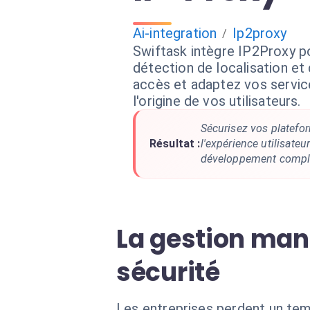
Ai-integration
Ip2proxy
/
Swiftask intègre IP2Proxy p
détection de localisation et
accès et adaptez vos servic
l'origine de vos utilisateurs.
Sécurisez vos platefo
Résultat :
l'expérience utilisate
développement compl
La gestion manu
sécurité
Les entreprises perdent un tem