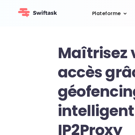
Plateforme
Maîtrisez 
accès grâ
géofencin
intelligen
IP2Proxy