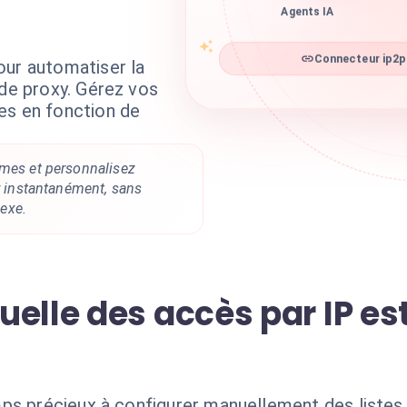
Agents IA
our automatiser la
Connecteur ip2pr
 de proxy. Gérez vos
es en fonction de
rmes et personnalisez
ur instantanément, sans
exe.
elle des accès par IP est
ps précieux à configurer manuellement des listes b