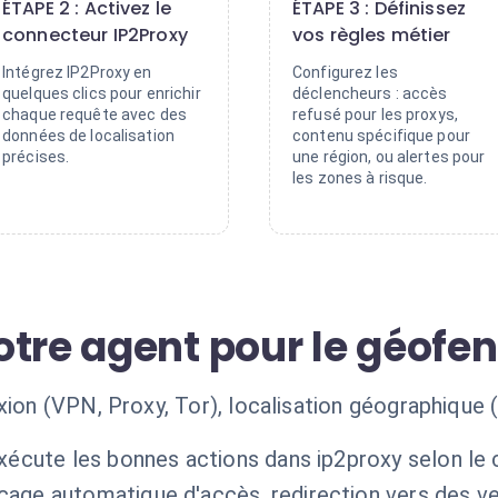
ÉTAPE 2 : Activez le
ÉTAPE 3 : Définissez
connecteur IP2Proxy
vos règles métier
Intégrez IP2Proxy en
Configurez les
quelques clics pour enrichir
déclencheurs : accès
chaque requête avec des
refusé pour les proxys,
données de localisation
contenu spécifique pour
précises.
une région, ou alertes pour
les zones à risque.
otre agent pour le géofe
xion (VPN, Proxy, Tor), localisation géographique (
exécute les bonnes actions dans ip2proxy selon le
cage automatique d'accès, redirection vers des ve