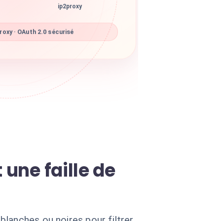
ip2proxy
oxy · OAuth 2.0 sécurisé
 une faille de
lanches ou noires pour filtrer