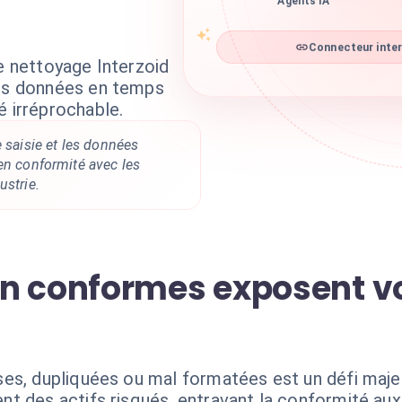
Agents IA
Connecteur inter
de nettoyage Interzoid
vos données en temps
é irréprochable.
e saisie et les données
en conformité avec les
ustrie.
n conformes exposent vo
es, dupliquées ou mal formatées est un défi maje
t des actifs risqués, entravant la conformité aux 