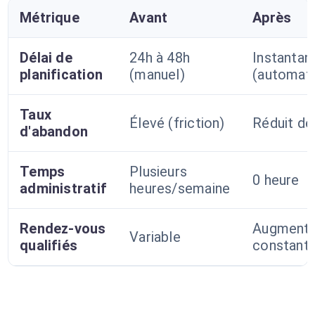
Métrique
Avant
Après
Délai de
24h à 48h
Instantan
planification
(manuel)
(automat
Taux
Élevé (friction)
Réduit d
d'abandon
Temps
Plusieurs
0 heure
administratif
heures/semaine
Rendez-vous
Augmenta
Variable
qualifiés
constant