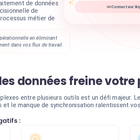
raitement de données
Connecteur ikig
écisionnelle de
processus métier de
pérationnelle en éliminant
ment dans vos flux de travail.
es données freine votre 
lexes entre plusieurs outils est un défi majeur. L
 et le manque de synchronisation ralentissent vo
atifs :