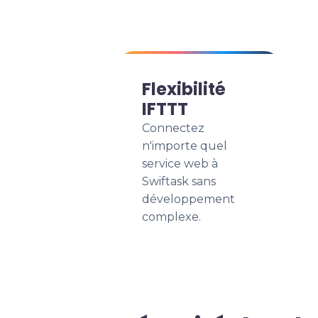
Flexibilité
IFTTT
Connectez
n'importe quel
service web à
Swiftask sans
développement
complexe.