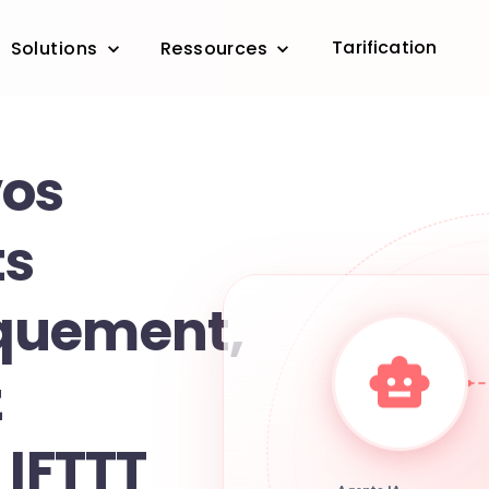
Tarification
Solutions
Ressources
vos
s
quement,
z
 IFTTT