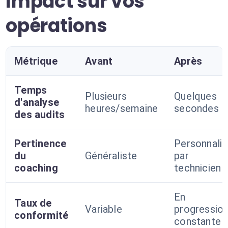
Impact sur vos
opérations
Métrique
Avant
Après
Temps
Plusieurs
Quelques
d'analyse
heures/semaine
secondes
des audits
Pertinence
Personnali
du
Généraliste
par
coaching
technicien
En
Taux de
Variable
progressio
conformité
constante