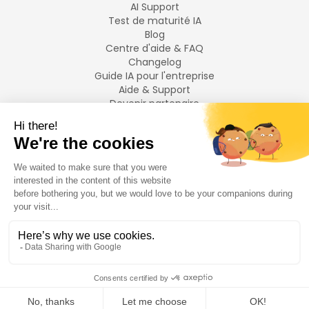
AI Support
Test de maturité IA
Blog
Centre d'aide & FAQ
Changelog
Guide IA pour l'entreprise
Aide & Support
Devenir partenaire
Mentions légales
LANGUES
Français
English
©
2026
Swiftask.
Tous droits réservés.