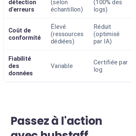
détection
(selon
(100% des
d'erreurs
échantillon)
logs)
Élevé
Réduit
Coût de
(ressources
(optimisé
conformité
dédiées)
par IA)
Fiabilité
Certifiée par
des
Variable
log
données
Passez à l'action
avec hubstaff