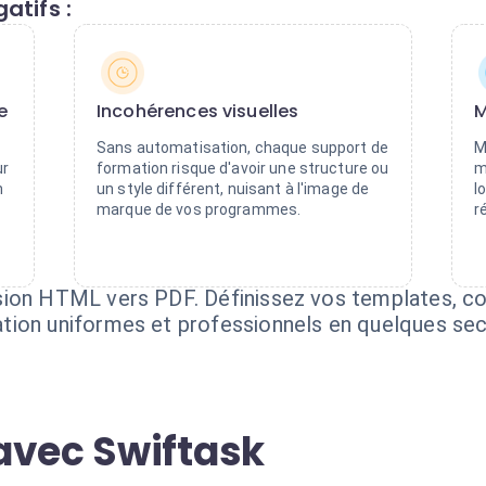
atifs :
e
Incohérences visuelles
M
Sans automatisation, chaque support de
M
ur
formation risque d'avoir une structure ou
m
n
un style différent, nuisant à l'image de
l
marque de vos programmes.
r
sion HTML vers PDF. Définissez vos templates, c
tion uniformes et professionnels en quelques se
avec Swiftask