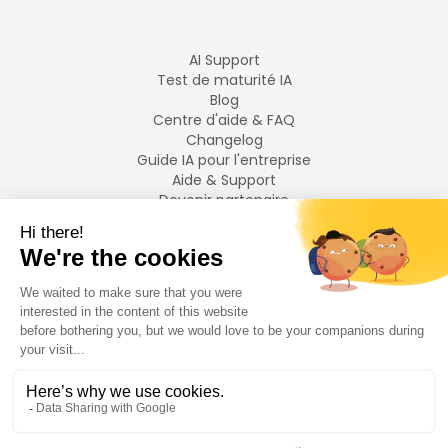
AI Support
Test de maturité IA
Blog
Centre d'aide & FAQ
Changelog
Guide IA pour l'entreprise
Aide & Support
Devenir partenaire
Mentions légales
LANGUES
Français
English
©
2026
Swiftask.
Tous droits réservés.