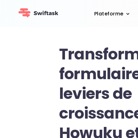
Plateforme
Transform
formulair
leviers de
croissanc
Howuku e