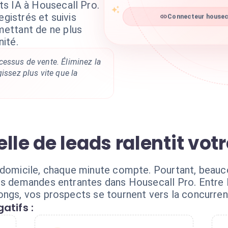
s IA à Housecall Pro.
egistrés et suivis
Connecteur houseca
ettant de ne plus
ité.
cessus de vente. Éliminez la
gissez plus vite que la
lle de leads ralentit vot
 domicile, chaque minute compte. Pourtant, beauc
s demandes entrantes dans Housecall Pro. Entre le
ongs, vos prospects se tournent vers la concurren
atifs :