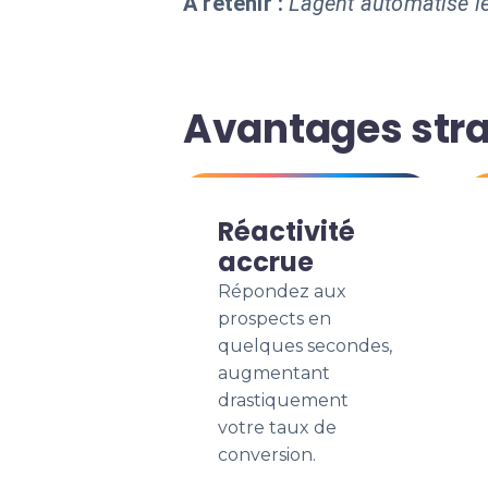
À retenir :
L'agent automatise le
Avantages stra
Réactivité
accrue
Répondez aux
prospects en
quelques secondes,
augmentant
drastiquement
votre taux de
conversion.