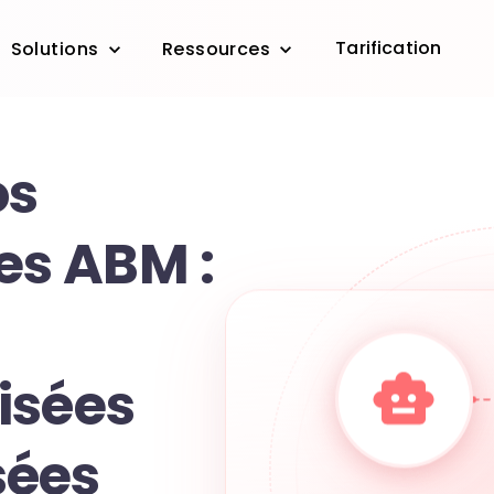
Tarification
Solutions
Ressources
os
s ABM :
isées
sées