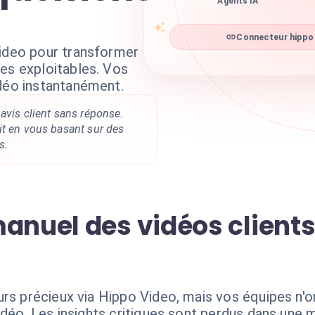
Agents IA
Connecteur hippo 
Video pour transformer
es exploitables. Vos
idéo instantanément.
avis client sans réponse.
it en vous basant sur des
s.
anuel des vidéos clients 
rs précieux via Hippo Video, mais vos équipes n'o
idéo. Les insights critiques sont perdus dans une 