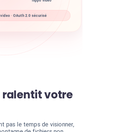
hippo video
video · OAuth 2.0 sécurisé
ralentit votre
nt pas le temps de visionner,
montagne de fichiers non