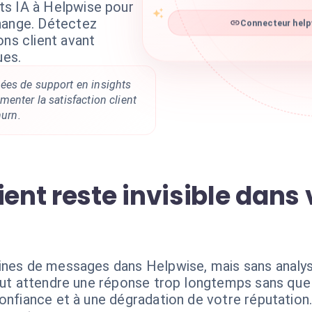
ts IA à Helpwise pour
hange. Détectez
Connecteur helpw
ons client avant
ues.
es de support en insights
enter la satisfaction client
hurn.
ient reste invisible dans 
aines de messages dans Helpwise, mais sans analy
peut attendre une réponse trop longtemps sans que
onfiance et à une dégradation de votre réputation