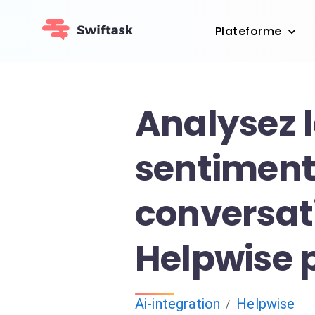
Plateforme
Analysez 
sentiment
conversat
Helpwise p
Ai-integration
Helpwise
/