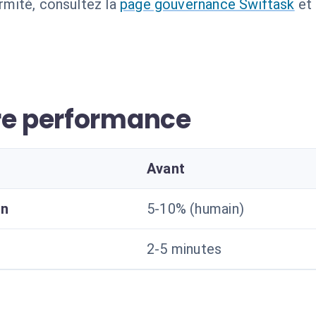
ormité, consultez la
page gouvernance Swiftask
et
re performance
Avant
on
5-10% (humain)
2-5 minutes