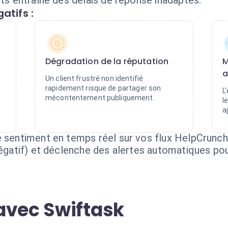
ets entraîne des délais de réponse inadaptés.
atifs :
Dégradation de la réputation
M
a
Un client frustré non identifié
rapidement risque de partager son
L
mécontentement publiquement.
l
a
 sentiment en temps réel sur vos flux HelpCrunch.
négatif) et déclenche des alertes automatiques po
avec Swiftask