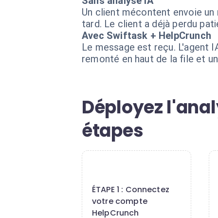
Sans analyse IA
Un client mécontent envoie un m
tard. Le client a déjà perdu pat
Avec Swiftask + HelpCrunch
Le message est reçu. L'agent I
remonté en haut de la file et u
Déployez l'ana
étapes
1
ÉTAPE 1 : Connectez
votre compte
HelpCrunch