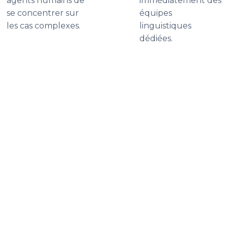
agents humains de
immédiatement des
se concentrer sur
équipes
les cas complexes.
linguistiques
dédiées.