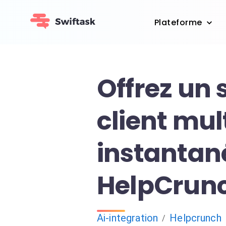
Plateforme
Offrez un 
client mul
instantan
HelpCrun
Ai-integration
Helpcrunch
/