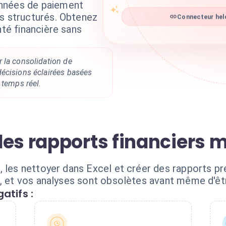
nnées de paiement
rs structurés. Obtenez
Connecteur helc
nté financière sans
 la consolidation de
écisions éclairées basées
 temps réel.
des rapports financiers 
, les nettoyer dans Excel et créer des rapports p
t, et vos analyses sont obsolètes avant même d'êt
atifs :