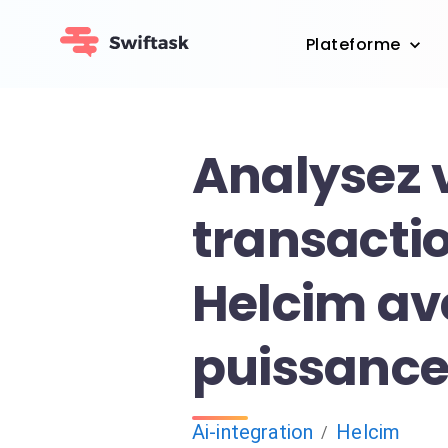
Plateforme
Analysez 
transacti
Helcim av
puissance 
Ai-integration
Helcim
/