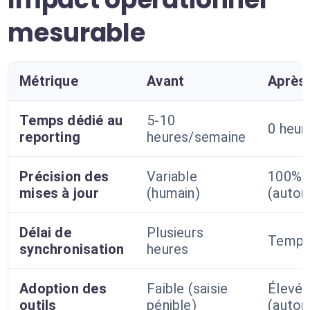
mesurable
Métrique
Avant
Après
Temps dédié au
5-10
0 heur
reporting
heures/semaine
Précision des
Variable
100%
mises à jour
(humain)
(autom
Délai de
Plusieurs
Temps
synchronisation
heures
Adoption des
Faible (saisie
Élevé
outils
pénible)
(autom