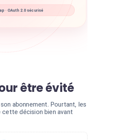
p · OAuth 2.0 sécurisé
our être évité
lé son abonnement. Pourtant, les
cette décision bien avant