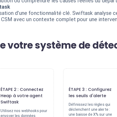
lution ou comprendre les causes réelles du départ
ftask
sation d'une fonctionnalité clé. Swiftask analyse 
 CSM avec un contexte complet pour une interven
e votre système de détec
2
3
ÉTAPE 2 : Connectez
ÉTAPE 3 : Configurez
Heap à votre agent
les seuils d'alerte
Swiftask
Définissez les règles qui
déclenchent une alerte :
Utilisez nos webhooks pour
une baisse de X% sur une
envoyer les données