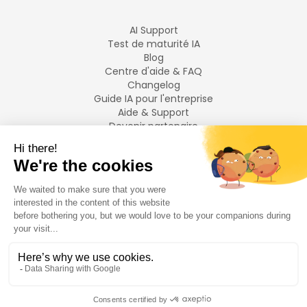
AI Support
Test de maturité IA
Blog
Centre d'aide & FAQ
Changelog
Guide IA pour l'entreprise
Aide & Support
Devenir partenaire
Mentions légales
LANGUES
Français
English
©
2026
Swiftask.
Tous droits réservés.