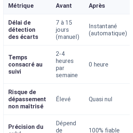
Métrique
Avant
Après
Délai de
7 à 15
Instantané
détection
jours
(automatique)
des écarts
(manuel)
2-4
Temps
heures
consacré au
0 heure
par
suivi
semaine
Risque de
dépassement
Élevé
Quasi nul
non maîtrisé
Dépend
Précision du
de
100% fiable